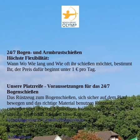
24/7 Bogen- und Armbrustschießen
Höchste Flexibilität:
Wann Wo Wie lang und Wie oft ihr schießen möchtet, bestimmt
Ihr, der Preis dafür beginnt unter 1 € pro Tag.
Unsere Platzreife - Voraussetzungen für das 24/7
Bogenschießen
Das Rüstzeug zum Bogenschießen, sich sicher auf dem Platz
bewegen und das richtige Material benutzen könnte ihr
entweder über unseren 3 Stündigen Intensiv(crash)kurs oder
über die folgenden 3 Stufen bzw. Kurse:
Grundlagenkurs / Grundschnupperkurs:
beinhaltet das Erlernen der Grundlagen im praktischen
Bogenschießen.
Aufbaukurs: