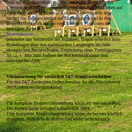
baut auf dem Grundkurs auf und beinhaltet zusätzlich das
Erlernen des Entfernungsschießen und das Bogenschießen auf
Ziele einer anderen Position. Auf den Außenplätzen liegt
hierbei das Bogenschießen auf Entfernungen und in den
Bogenschießkino's auf die verschiedenen Positionen des
bewegten Zieles.
Materialkunde:
beinhaltet das Vermessen des Schützen, Bögen schießen vom
Reiterbogen über den traditionellen Langbogen bis zum
olympischen Recurvebogen, Erarbeitung eines Trainingsplans
für ca. 1 Jahr zum Aufbau der Rückenmuskulatur und
individueller Ziele.
Voraussetzung für zusätzlich 24/7 Armbrustschießen
Für das 24/7 Armbrustschießen benötigt Ihr die Absolvierung
des Armbrustsicherheitskurses
Die komplette Bogenerstausstattung könnt ihr von uns leihen.
Die Kosten dafür betragen halbjährlich 100 €
Eine komplette Armbrustausstattung könnt ihr bei uns käuflich
erwerben. Verleih ist in diesem Fall leider nicht möglich.