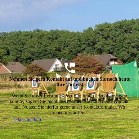
Nehmen Sie gern Kontakt auf und buchen Sie noch heute
Ihre Tickets!
Wenn Sie unser Leistungs-Portfolio schon jetzt überzeugen
konnte, zögern Sie nicht und nehmen Sie noch heute Kontakt
auf. Nutzen Sie hierfür gerne unser Kontaktformular. Wir
freuen uns auf Sie.
Tickets buchen